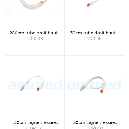
200cm tube droit haute
30cm tube droit haute
700208
700215
pression
pression
30cm Ligne tressée
50cm Ligne tressée
HBR030
HBR050