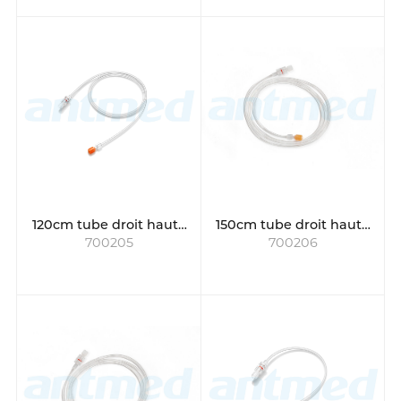
120cm tube droit haute
150cm tube droit haute
700205
700206
pression
pression