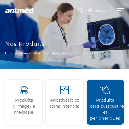
Français
Nos Produits
Priorités de Fabrication: Innovation, Qualité et Soins du Patient
Produits
Anesthésie et
Produits
d'imagerie
soins intensifs
cardiovasculaires
médicale
et
périphériques