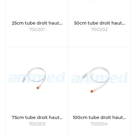
25cm tube droit haute
50cm tube droit haute
700201
700202
pression
pression
75cm tube droit haute
100cm tube droit haute
700203
700204
pression
pression