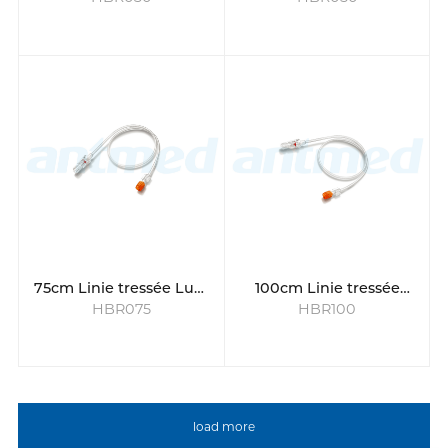
Luer tournante
Luer tournante
75cm Linie tressée Luer
100cm Linie tressée
HBR075
HBR100
tournante
Luer tournante
load more