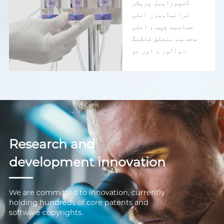
ڈسپوزایبل پریشر
ٹرانسڈوسرز اعلی
حساسیت چپس ، اعلی
صحت سے متعلق فلشنگ
والوز ، اور نو
انٹرفیس اختیارات
پیش کرتے ہیں۔
Research and
development innovation
We are committed to innovation, currently
holding hundreds of core patents and
software copyrights.