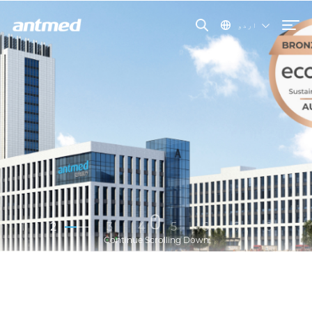
اردو
1
2
3
4
5
6
7
8
Continue Scrolling Down