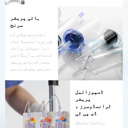
ٹی ، اینجیو اور ایم
آر انجیکٹرز شامل
ہیں۔
ہائی پریشر
سرنج
ایک سرنج سپلائر کے
طور پر، اینٹمیڈ تمام
اہم انجیکٹر برانڈز
کے ساتھ ہم آہنگ اعلی
معیار کے ہائی پریشر
سرنجز پیش کرنے میں
گولڈ اسٹینڈرڈ مقرر
کرتا ہے.
ڈسپوزائبل
پریشر
ٹرانسڈوسرز ،
ڈی پی ٹی
اینٹمیڈ میڈیکل