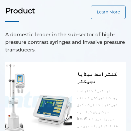
Product
Learn More
A domestic leader in the sub-sector of high-
pressure contrast syringes and invasive pressure
transducers.
کنٹراسٹ میڈیا
انجیکٹر
اینٹمیڈ کنٹراسٹ
ایجنٹ انجیکشن کے لئے
انجیکٹرز کا ایک مکمل
سوٹ پیش کرتا ہے -
ImaStar سیریز میں
مختلف ترتیبات میں سی