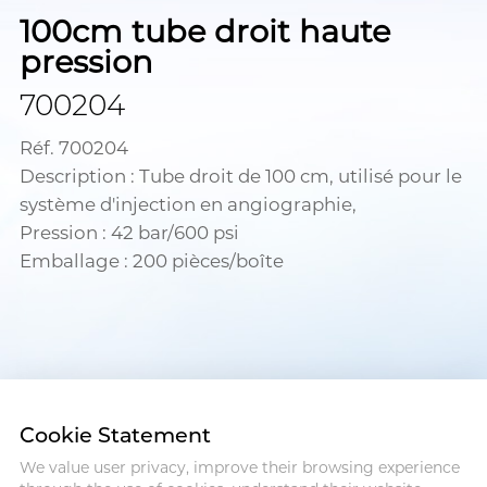
100cm tube droit haute
pression
700204
Réf. 700204
Description : Tube droit de 100 cm, utilisé pour le
système d'injection en angiographie,
Pression : 42 bar/600 psi
Emballage : 200 pièces/boîte
Cookie Statement
We value user privacy, improve their browsing experience
Address :18 Jinhui Ave., Pingshan