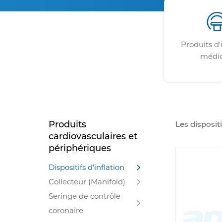
Produits d
médic
Produits
Les disposit
cardiovasculaires et
et la fiabili
périphériques
positionnemen
fournissent 
Dispositifs d'inflation
performance 
Collecteur (Manifold)
cohérentes, 
d'inflation 
Seringe de contrôle
produits d'A
coronaire