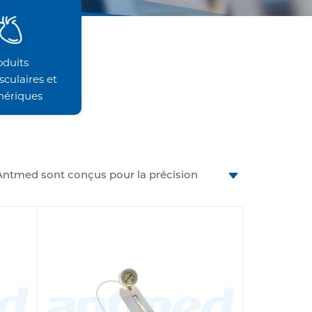
oduits
sculaires et
hériques
es Antmed sont conçus pour la précision
 meilleurs outils pour l'angioplastie, le
positifs d'inflation de ballons
 les procédures critiques où une
nt les opérations très fluides et
s patients. Ce sont ces dispositifs
ngagement en matière d'innovation des
ne procédure interventionnelle