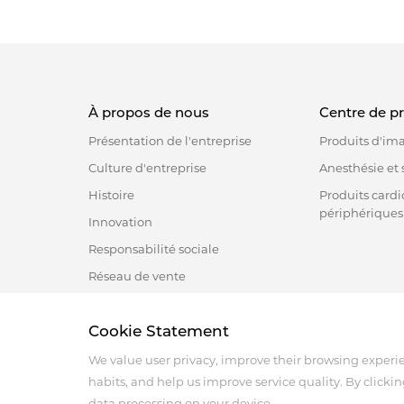
Les disposit
d'Autres ins
où un contrô
courants :
À propos de nous
Centre de p
Angioplasti
But : Les dis
Présentation de l'entreprise
Produits d'im
rétrécis ou o
Culture d'entreprise
Anesthésie et s
Cas d'utilis
Histoire
Produits cardi
ballon. Ce ba
périphériques
Innovation
comprime la 
avec une gr
Responsabilité sociale
Réseau de vente
Pose de ste
But : Utilis
Cookie Statement
Cas d'utilisa
Address :18 Jinhui Ave., Pingshan District, Shenzhen, 
Tel : +86-755-86060992
maintenir ouv
We value user privacy, improve their browsing experi
Email:info@antmed.com
du stent, ce
habits, and help us improve service quality. By clickin
COPYRIGHT © 2024 SHENZHEN ANTMED CO.,LTD.
data processing on your device.