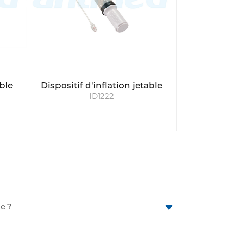
able
Dispositif d'inflation jetable
ID1222
le ?