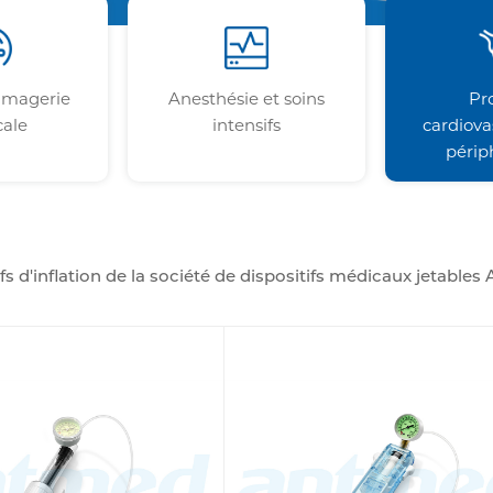
'imagerie
Anesthésie et soins
Pr
ale
intensifs
cardiova
périp
ifs d'inflation de la société de dispositifs médicaux jetabl
té dans les procédures interventionnelles actuelles, offrant les
t de stents et l'inflation de ballons cathétérisation. Ces dis
une pression précisément contrôlée, ce qui est crucial dans
maximale est requise. Les fonctionnalités conviviales rende
soutenant l'efficacité des procédures et les résultats pour le
de ballons médicaux qui témoignent de la qualité et de l'e
ntmed, lesquels sont toujours essentiels pour le succès d'u