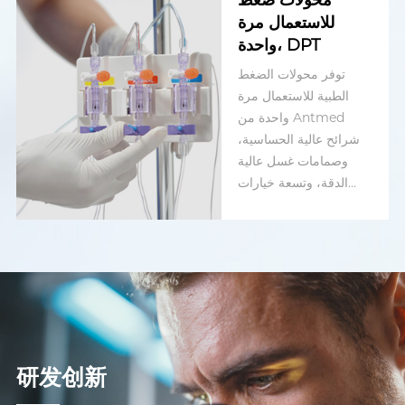
محولات ضغط
للاستعمال مرة
واحدة، DPT
توفر محولات الضغط
الطبية للاستعمال مرة
واحدة من Antmed
شرائح عالية الحساسية،
وصمامات غسل عالية
الدقة، وتسعة خيارات
للواجهات.
研发创新