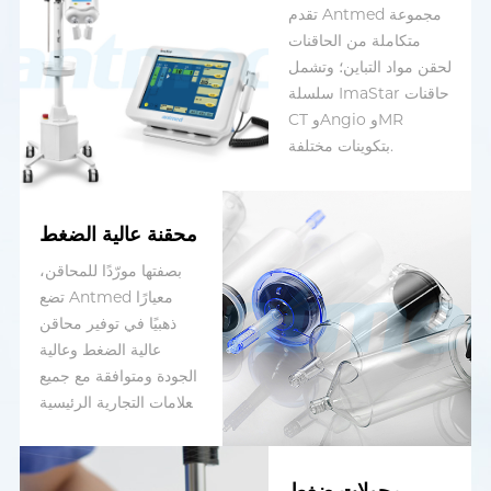
تقدم Antmed مجموعة
متكاملة من الحاقنات
لحقن مواد التباين؛ وتشمل
سلسلة ImaStar حاقنات
CT وAngio وMR
بتكوينات مختلفة.
محقنة عالية الضغط
بصفتها مورّدًا للمحاقن،
تضع Antmed معيارًا
ذهبيًا في توفير محاقن
عالية الضغط وعالية
الجودة ومتوافقة مع جميع
العلامات التجارية الرئيسية
للحاقنات.