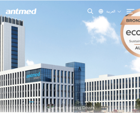
العربية
1
2
3
4
5
6
7
8
Continue Scrolling Down