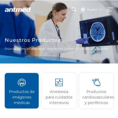
Español
Nuestros Productos
Prioridades en la Fabricación: Innovación, Calidad y Cuidado del Paciente
Productos de
Anestesia
Productos
imágenes
para cuidados
cardiovasculares
médicas
intensivos
y periféricos