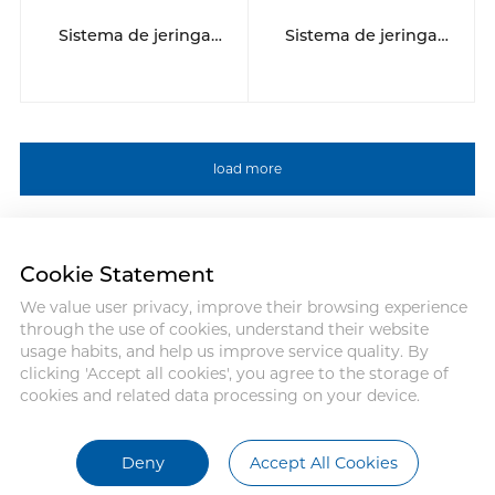
Sistema de jeringa
Sistema de jeringa
multipaciente de 12
multipaciente de 12
horas
horas
load more
Cookie Statement
We value user privacy, improve their browsing experience
Address :18 Jinhui Ave., Pingshan
through the use of cookies, understand their website
District, Shenzhen, 518122, China
usage habits, and help us improve service quality. By
Tel : +86-755-86060992
clicking 'Accept all cookies', you agree to the storage of
Email:info@antmed.com
cookies and related data processing on your device.
COPYRIGHT © 2024 SHENZHEN
ANTMED CO.,LTD.
Deny
Accept All Cookies