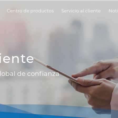
Centro de productos
Servicio al cliente
Noti
liente
lobal de confianza