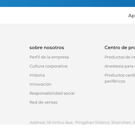
Ap
sobre nosotros
Centro de pr
Perfil de la empresa
Productos de 
Cultura corporativa
Anestesia para 
Historia
Productos card
periféricos
Innovación
Responsabilidad social
Red de ventas
Address :18 Jinhui Ave., Pingshan District, Shenzhen, 
Tel : +86-755-86060992
Email:info@antmed.com