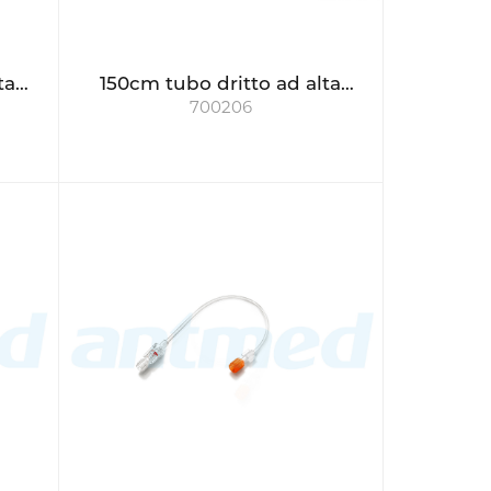
ta
150cm tubo dritto ad alta
700206
pressione