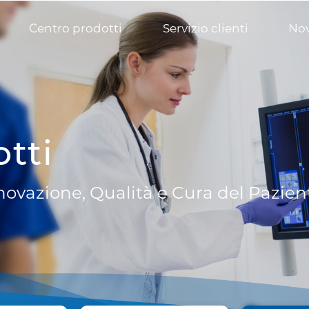
Centro prodotti
Servizio clienti
Nov
otti
nnovazione, Qualità e Cura del Pazien