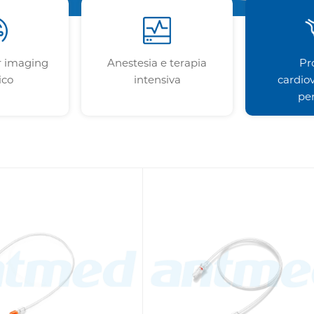
r imaging
Anestesia e terapia
Pr
ico
intensiva
cardiov
per