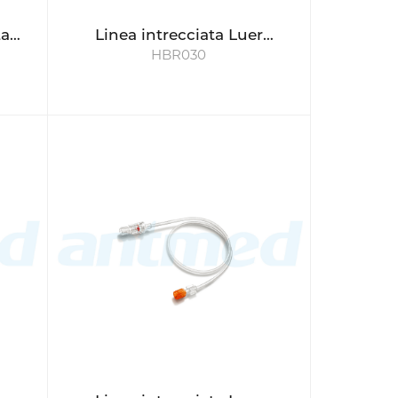
ta
Linea intrecciata Luer
HBR030
rotante 30cm