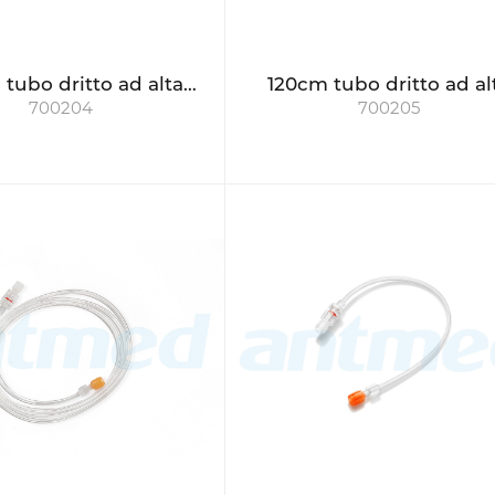
tubo dritto ad alta
120cm tubo dritto ad al
700204
700205
pressione
pressione