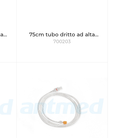
ta
75cm tubo dritto ad alta
700203
pressione