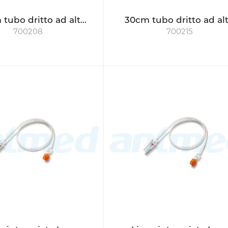
tubo dritto ad alta
30cm tubo dritto ad al
700208
700215
pressione
pressione