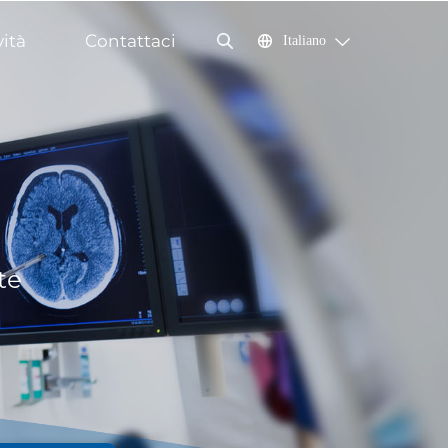
ità
Contattaci
Italiano
te