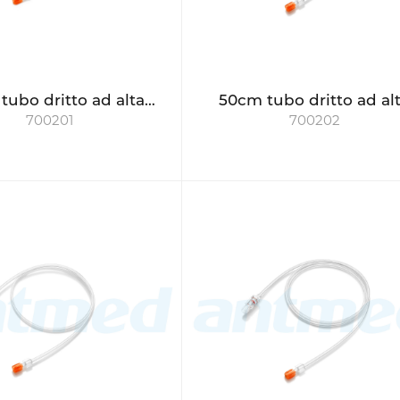
tubo dritto ad alta
50cm tubo dritto ad al
700201
700202
pressione
pressione