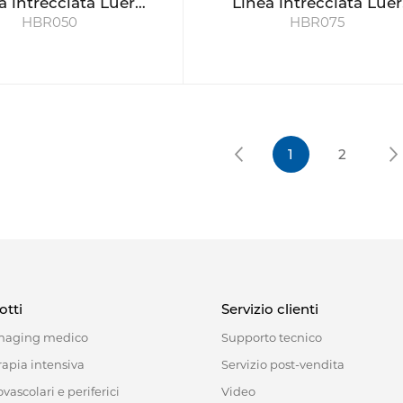
a intrecciata Luer
Linea intrecciata Luer
HBR050
HBR075
rotante 50cm
rotante 75cm
1
2
otti
Servizio clienti
imaging medico
Supporto tecnico
rapia intensiva
Servizio post-vendita
vascolari e periferici
Video