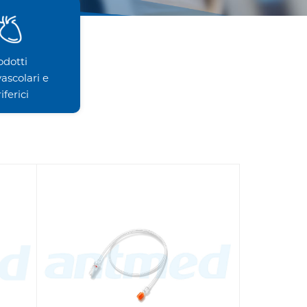
odotti
ascolari e
iferici