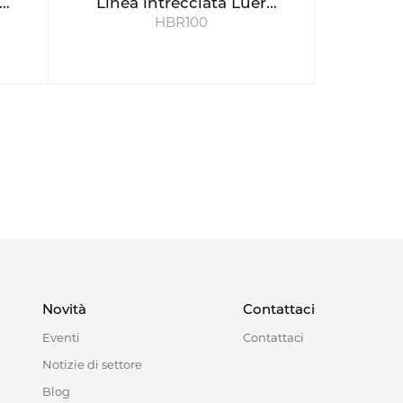
Linea intrecciata Luer
HBR100
rotante 100cm
Novità
Contattaci
Eventi
Contattaci
Notizie di settore
Blog