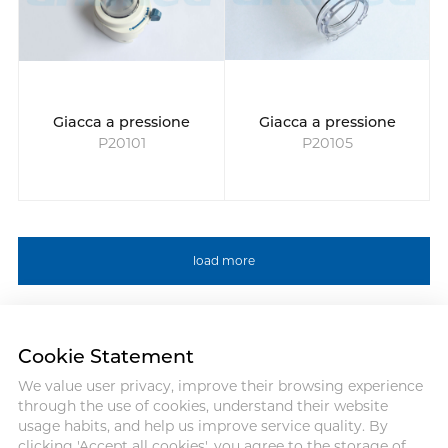
Giacca a pressione
Giacca a pressione
P20101
P20105
load more
Cookie Statement
We value user privacy, improve their browsing experience
Address :18 Jinhui Ave., Pingshan
through the use of cookies, understand their website
District, Shenzhen, 518122, China
usage habits, and help us improve service quality. By
Tel : +86-755-86060992
clicking 'Accept all cookies', you agree to the storage of