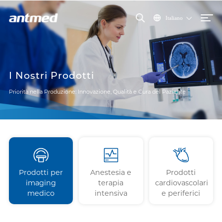
Italiano
I Nostri Prodotti
Priorità nella Produzione: Innovazione, Qualità e Cura del Paziente
Prodotti per
Anestesia e
Prodotti
imaging
terapia
cardiovascolari
medico
intensiva
e periferici