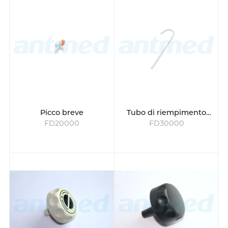
Picco breve
Tubo di riempimento
FD20000
FD30000
rapido