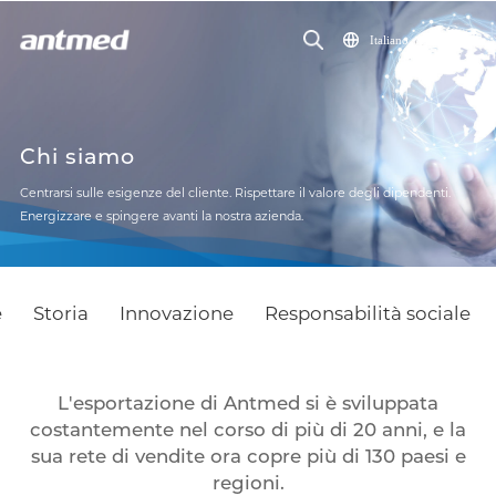
Italiano
Chi siamo
Centrarsi sulle esigenze del cliente. Rispettare il valore degli dipendenti.
Energizzare e spingere avanti la nostra azienda.
e
Storia
Innovazione
Responsabilità sociale
L'esportazione di Antmed si è sviluppata
costantemente nel corso di più di 20 anni, e la
sua rete di vendite ora copre più di 130 paesi e
regioni.