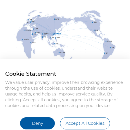
Cookie Statement
We value user privacy, improve their browsing experience
Address :18 Jinhui Ave., Pingshan
through the use of cookies, understand their website
District, Shenzhen, 518122, China
usage habits, and help us improve service quality. By
Tel : +86-755-86060992
clicking 'Accept all cookies', you agree to the storage of
Email:info@antmed.com
cookies and related data processing on your device.
COPYRIGHT © 2024 SHENZHEN
ANTMED CO.,LTD.
Deny
Accept All Cookies