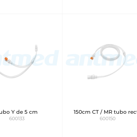
ubo Y de 5 cm
150cm CT / MR tubo rec
600133
600150