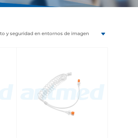
to y seguridad en entornos de imagen
transmisión confiable del medio de
s de cabeza simple. Fabricados con
ometer el confort del paciente. Son
 la esterilidad del entorno.