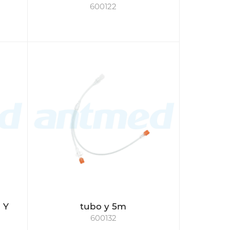
600122
 Y
tubo y 5m
600132