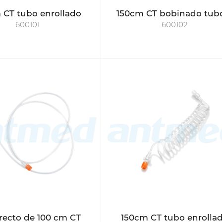
 CT tubo enrollado
150cm CT bobinado tub
600101
600102
recto de 100 cm CT
150cm CT tubo enrolla