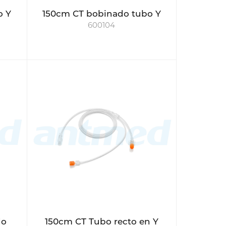
o Y
150cm CT bobinado tubo Y
600104
do
150cm CT Tubo recto en Y