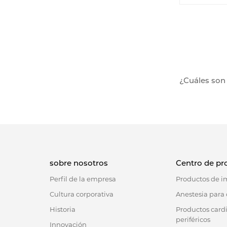
¿Cuáles son 
Los tubos d
presión par
administrar 
presentan al
1. Resistenci
Los tubos de
sobre nosotros
Centro de pr
durante los 
presiones de
Perfil de la empresa
Productos de 
conexión par
Cultura corporativa
Anestesia para 
2. Compatib
Historia
Productos card
Antmed ofre
periféricos
Innovación
y DSA. De h