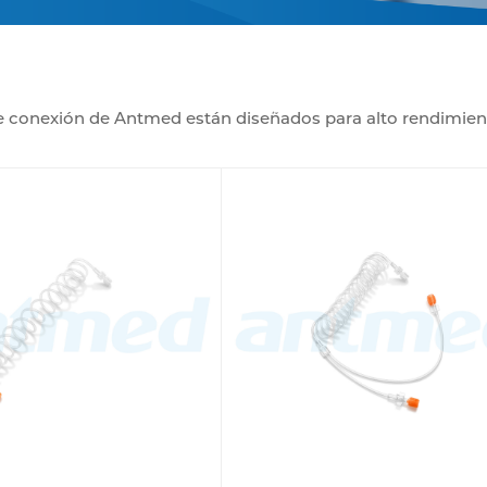
e conexión de Antmed están diseñados para alto rendimien
MRI, etc.). Estos tubos rectos o en espiral garantizan una 
deales para CT, MRI y aplicaciones críticas como inyectore
iocompatibles, ofrecen flexibilidad y durabilidad sin compr
con diversos dispositivos médicos, evitan fugas y mantienen