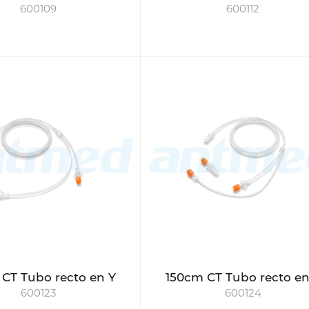
600109
600112
CT Tubo recto en Y
150cm CT Tubo recto en
600123
600124