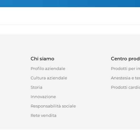
Chi siamo
Centro prod
Profilo aziendale
Prodotti per 
Cultura aziendale
Anestesia e te
Storia
Prodotti cardio
Innovazione
Responsabilità sociale
Rete vendita
Address :18 Jinhui Ave., Pingshan District, Shenzhen, 