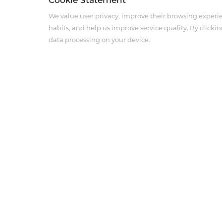
We value user privacy, improve their browsing experi
habits, and help us improve service quality. By clickin
data processing on your device.
Über uns
Produkt-Cent
Unternehmensprofil
Produkte für di
Bildgebung
Unternehmenskultur
Anästhesie-Inte
Geschichte
Kardiovaskuläre
Neuheit
Produkte
Soziale Verantwortung
Vertriebsnetz
Address :18 Jinhui Ave., Pingshan District, Shenzhen, 