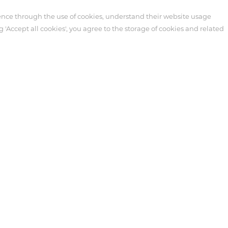
ence through the use of cookies, understand their website usage
g 'Accept all cookies', you agree to the storage of cookies and related
er
Kundenbetreuung
e medizinische
Technische Unterstützung
Kundendienst
nsivmedizin
Video
 und periphere
Kundenbetreuung
518122, China