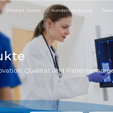
Produkt-Center
Kundenbetreuung
Neui
ukte
novation, Qualität und Patientensorg