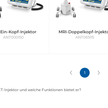
Ein-Kopf-Injektor
MRI-Doppelkopf-Injekt
ANT000150
ANT065115
1
CT-Injektor und welche Funktionen bietet er?
tor ist ein Gerät für die medizinische Bildgebung, das ein
intravenös Kontrastmittel injiziert. CT-Injektionen ermögli