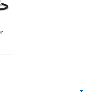
or
em Patienten vor einer CT-Untersuchung
chen die Injektio