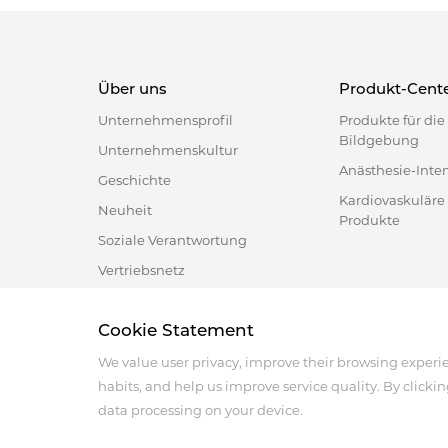
Über uns
Produkt-Cent
Unternehmensprofil
Produkte für di
Bildgebung
Unternehmenskultur
Anästhesie-Inte
Geschichte
Kardiovaskuläre
Neuheit
Produkte
Soziale Verantwortung
Vertriebsnetz
Cookie Statement
Address :18 Jinhui Ave., Pingshan District, Shenzhen, 
Tel : +86-755-86060992
We value user privacy, improve their browsing experi
Email:info@antmed.com
habits, and help us improve service quality. By clickin
COPYRIGHT © 2024 SHENZHEN ANTMED CO.,LTD.
data processing on your device.