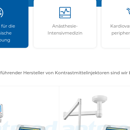
für die
Anästhesie-
Kardiova
ische
Intensivmedizin
periphe
bung
 führender Hersteller von Kontrastmittelinjektoren sind wir
jektoren und ihre Leistung in medizinischen Bildgebungss
einschließlich Kontrastmittelinjektore