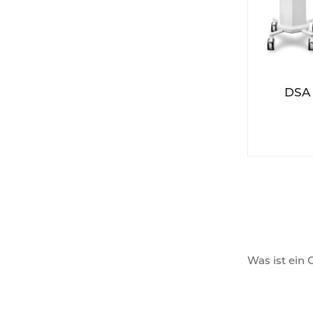
DSA 
Was ist ein 
Ein CT-Injek
automatisch 