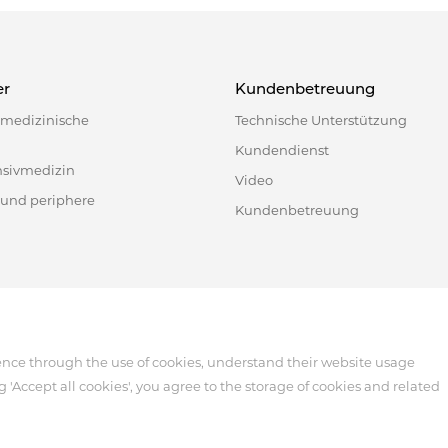
er
Kundenbetreuung
e medizinische
Technische Unterstützung
Kundendienst
nsivmedizin
Video
 und periphere
Kundenbetreuung
518122, China
ence through the use of cookies, understand their website usage
g 'Accept all cookies', you agree to the storage of cookies and related