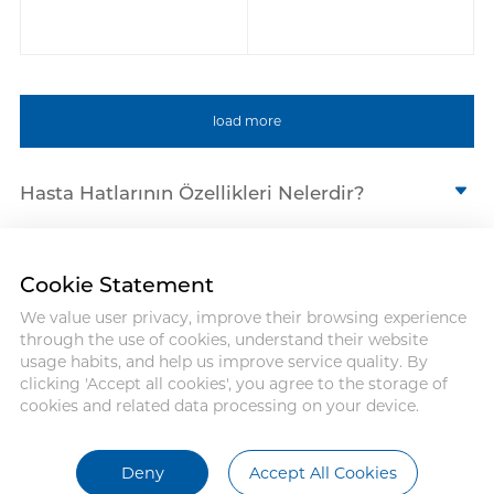
load more
Hasta Hatlarının Özellikleri Nelerdir?
Tek kullanımlık hasta hatları, kontrast
maddeleri hastaya enjekte ederek elde
edilen görüntünün netliğini artırmak
Cookie Statement
amacıyla çoğunlukla tıbbi görüntüleme
We value user privacy, improve their browsing experience
Address : 18 Jinhui Ave., Pingshan
alanında kullanılır. Hasta hatları; performans,
through the use of cookies, understand their website
District, Shenzhen, 518122, China
güvenlik ve kullanım kolaylığı açısından
usage habits, and help us improve service quality. By
Tel : +86-755-86060992
çeşitli temel özelliklere sahiptir:
clicking 'Accept all cookies', you agree to the storage of
Email:info@antmed.com
1. Yüksek basınç dayanımı
cookies and related data processing on your device.
Hasta hatları, hızlı kontrast madde
COPYRIGHT © 2024 SHENZHEN
ANTMED CO.,LTD.
enjeksiyonu sırasında oluşan yüksek basınca
Deny
Accept All Cookies
dayanacak şekilde tasarlanmıştır.