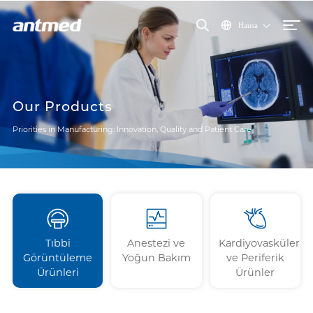
Hausa
Our Products
Priorities in Manufacturing: Innovation, Quality and Patient Care
Tıbbi
Anestezi ve
Kardiyovasküler
Görüntüleme
Yoğun Bakım
ve Periferik
Ürünleri
Ürünler