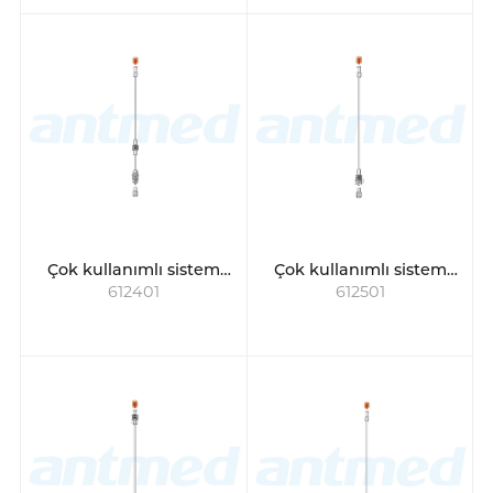
Çok kullanımlı sistem
Çok kullanımlı sistem
612401
612501
için hasta hattı
için hasta hattı