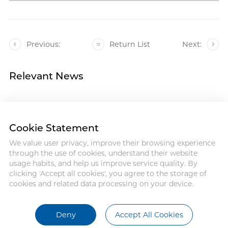
Previous:
Return List
Next:
Relevant News
Cookie Statement
We value user privacy, improve their browsing experience
Address : 18 Jinhui Ave., Pingshan
through the use of cookies, understand their website
District, Shenzhen, 518122, China
usage habits, and help us improve service quality. By
Tel : +86-755-86060992
clicking 'Accept all cookies', you agree to the storage of
Email:info@antmed.com
cookies and related data processing on your device.
COPYRIGHT © 2024 SHENZHEN
ANTMED CO.,LTD.
Deny
Accept All Cookies