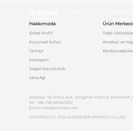
Ana Sayfa
Hakkımız
Hakkımızda
Ürün Merkezi
Şirket Profili
Tıbbi Görüntül
Kurumsal Kültür
Anestezi ve Yo
Tarihçe
Kardiyovasküler
İnovasyon
Sosyal Sorumluluk
Satış Ağı
Address : 18 Jinhui Ave., Pingshan District, Shenzhen, 
Tel : +86-755-86060992
Email:info@antmed.com
COPYRIGHT © 2024 SHENZHEN ANTMED CO.,LTD.