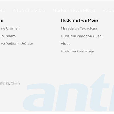
etu
Kituo cha Vifaa
Huduma kwa Mteja
Haba
aa
Huduma kwa Mteja
eme Ürünleri
Msaada wa Teknolojia
ğun Bakım
Huduma baada ya Uuzaji
 ve Periferik Ürünler
Video
Huduma kwa Mteja
518122, China