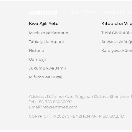
Nyumbani
Kwa Ajili Y
Kwa Ajili Yetu
Kituo cha Vif
Maelezo ya Kampuni
Tıbbi Görüntül
Tabia ya Kampuni
Anestezi ve Yo
Historia
Kardiyovasküler
Uumbaji
Jukumu kwa Jamii
Mifumo wa Uuzaji
Address : 18 Jinhui Ave., Pingshan District, Shenzhen, 
Tel : +86-755-86060992
Email:info@antmed.com
COPYRIGHT © 2024 SHENZHEN ANTMED CO.,LTD.