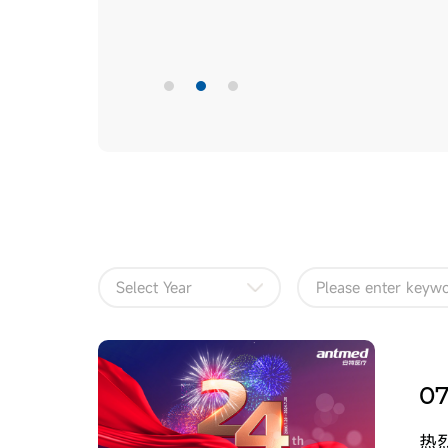
Select Year
07
热