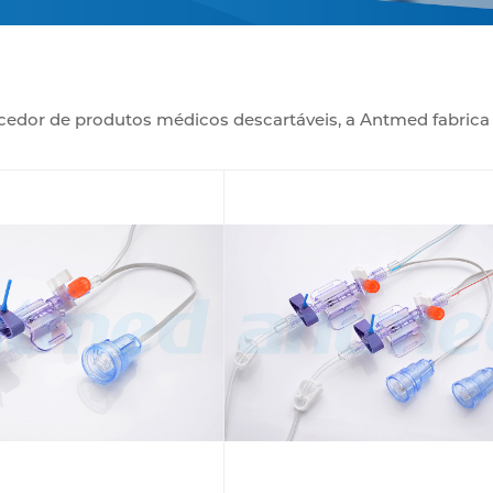
edor de produtos médicos descartáveis, a Antmed fabrica 
ara a monitorização precisa e fiável da pressão arterial em
ansdutores IBP descartáveis, disponíveis em configurações 
ara garantir leituras de pressão precisas, ajudando os pro
idade aos pacientes. Além disso, disponibilizamos transdut
 sangue, aumentando a sua versatilidade em aplicações cl
a qualidade garante que os nossos transdutores de pressão
es, fornecendo um suporte essencial em ambientes de anest