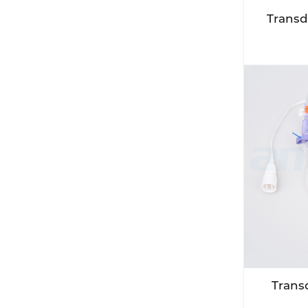
Transd
Trans
de