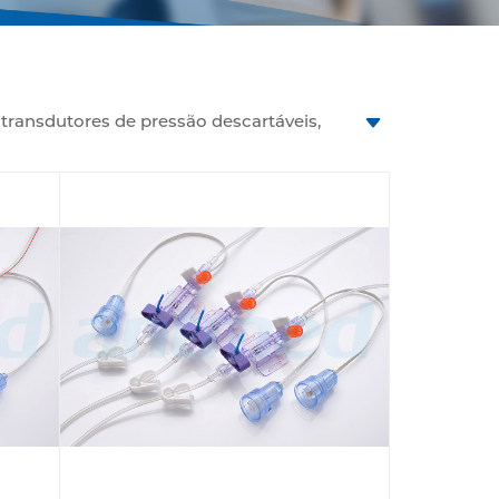
transdutores de pressão descartáveis,
 ambientes de tratamento intensivo.
de canal único, duplo e triplo, são
fissionais de saúde a prestar cuidados
ores descartáveis ​​com capacidades de
ínicas. O nosso compromisso com a
 arterial invasiva cumprem os mais
esia e cuidados intensivos.