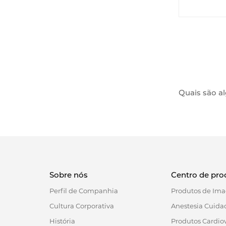
amos
Quais são a
Um transduto
para a medi
humano, como
áreas de tra
continuamen
1. Monitori
Sobre nós
Centro de pro
Nas UCI, inc
arterial. Is
Perfil de Companhia
Produtos de Ima
nenhuma ano
Cultura Corporativa
Anestesia Cuidad
A natureza d
História
Produtos Cardio
reduzindo as