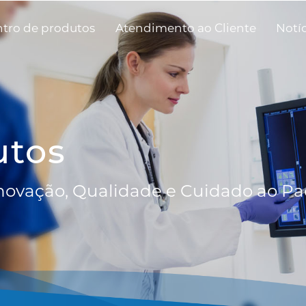
tro de produtos
Atendimento ao Cliente
Notí
utos
Inovação, Qualidade e Cuidado ao Pa