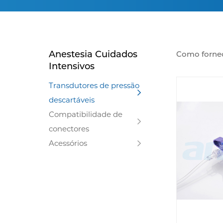
Anestesia Cuidados
Como fornec
Intensivos
essenciais p
Os nossos tr
Transdutores de pressão
concebidos p
descartáveis
de alta qual
colheita de
Compatibilidade de
inovação e 
conectores
altos padrõ
Acessórios